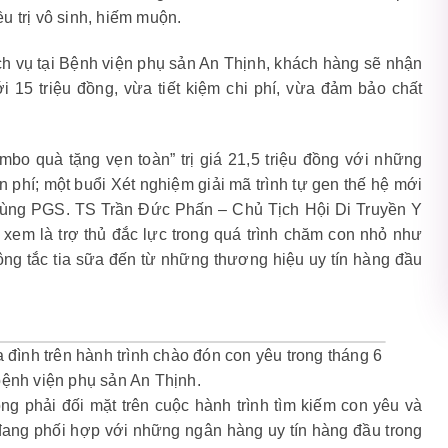
 trị vô sinh, hiếm muộn.
ch vụ tại Bệnh viện phụ sản An Thịnh, khách hàng sẽ nhận
i 15 triệu đồng, vừa tiết kiệm chi phí, vừa đảm bảo chất
bo quà tặng vẹn toàn” trị giá 21,5 triệu đồng với những
 phí; một buổi Xét nghiệm giải mã trình tự gen thế hệ mới
 cùng PGS. TS Trần Đức Phấn – Chủ Tịch Hội Di Truyền Y
em là trợ thủ đắc lực trong quá trình chăm con nhỏ như
ng tắc tia sữa đến từ những thương hiệu uy tín hàng đầu
 đình trên hành trình chào đón con yêu trong tháng 6
bệnh viện phụ sản An Thịnh.
g phải đối mặt trên cuộc hành trình tìm kiếm con yêu và
đang phối hợp với những ngân hàng uy tín hàng đầu trong