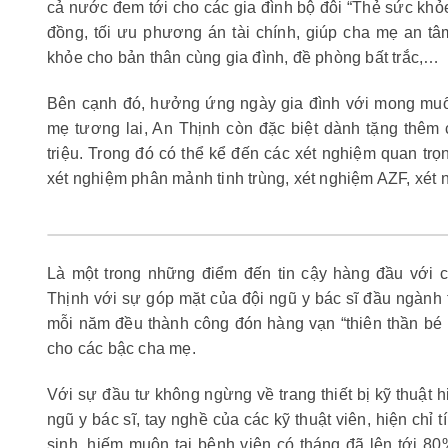
cả nước đem tới cho các gia đình bộ đôi “Thẻ sức khỏe –
đồng, tối ưu phương án tài chính, giúp cha mẹ an tâ
khỏe cho bản thân cùng gia đình, đề phòng bất trắc,…
Bên cạnh đó, hưởng ứng ngày gia đình với mong muố
mẹ tương lai, An Thịnh còn đặc biệt dành tặng thêm c
triệu. Trong đó có thể kể đến các xét nghiệm quan trọ
xét nghiệm phân mảnh tinh trùng, xét nghiệm AZF, xét
Là một trong những điểm đến tin cậy hàng đầu với c
Thịnh với sự góp mặt của đội ngũ y bác sĩ đầu ngành 
mỗi năm đều thành công đón hàng vạn “thiên thần bé
cho các bậc cha mẹ.
Với sự đầu tư không ngừng về trang thiết bị kỹ thuật h
ngũ y bác sĩ, tay nghề của các kỹ thuật viên, hiện chỉ t
sinh, hiếm muộn tại bệnh viện có tháng đã lên tới 80%.