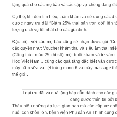
tặng quà cho các mẹ bầu và các cặp vợ chồng đang điều
Cụ thể, khi đến tìm hiểu, thăm khám và sử dụng các dị
được ngay ưu đãi “Giảm 25% thai sản trọn gói” lên tớ
lượng dịch vụ tốt nhất cho các gia đình.
Đặc biệt, với các mẹ bầu cũng sẽ nhận được gói “Com
đặc quyền như: Voucher khám thai và siêu âm thai miễn
(Công thức máu 25 chỉ số); một buổi khám và tư vấn
Học Việt Nam… cùng các quà tặng đặc biệt vẫn được x
máy hâm sữa và tiệt trùng mono 6 và máy massage thô
thế giới.
Loạt ưu đãi và quà tặng hấp dẫn dành cho các gia
đang được triển tại bởi 
Thấu hiểu những áp lực, gian nan mà các cặp vợ chồn
nuôi con khôn lớn, bệnh viện Phụ sản An Thịnh cũng 