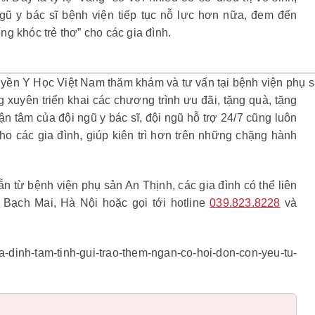
gũ y bác sĩ bệnh viện tiếp tục nỗ lực hơn nữa, đem đến
g khóc trẻ thơ” cho các gia đình.
yền Y Học Việt Nam thăm khám và tư vấn tại bệnh viện phụ s
xuyên triển khai các chương trình ưu đãi, tặng quà, tặng
tận tâm của đội ngũ y bác sĩ, đội ngũ hỗ trợ 24/7 cũng luôn
ho các gia đình, giúp kiên trì hơn trên những chặng hành
ẫn từ bệnh viện phụ sản An Thịnh, các gia đình có thể liên
 Bạch Mai, Hà Nội hoặc gọi tới hotline
039.823.8228
và
dinh-tam-tinh-gui-trao-them-ngan-co-hoi-don-con-yeu-tu-