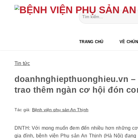
Bỏ
qua
nội
dung
TRANG CHỦ
VỀ CHÚN
Tin tức
doanhnghiepthuonghieu.vn – T
trao thêm ngàn cơ hội đón co
Tác giả:
Bệnh viện phụ sản An Thịnh
DNTH: Với mong muốn đem đến nhiều hơn những cơ hộ
gia đình, bệnh viện Phụ sản An Thịnh (Hà Nội) đang t