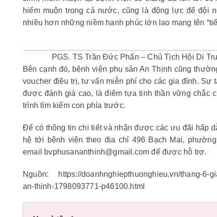
hiếm muộn trong cả nước, cũng là động lực để đội n
nhiều hơn những niềm hạnh phúc lớn lao mang tên “tiến
PGS. TS Trần Đức Phấn – Chủ Tịch Hội Di Tru
Bên cạnh đó, bệnh viện phụ sản An Thịnh cũng thường 
voucher điều trị, tư vấn miễn phí cho các gia đình. Sự 
được đánh giá cao, là điểm tựa tinh thần vững chắc c
trình tìm kiếm con phía trước.
Để có thông tin chi tiết và nhận được các ưu đãi hấp d
hệ tới bệnh viện theo địa chỉ 496 Bạch Mai, phường
email bvphusananthinh@gmail.com để được hỗ trợ.
Nguồn: https://doanhnghiepthuonghieu.vn/thang-6-gia-
an-thinh-1798093771-p46100.html