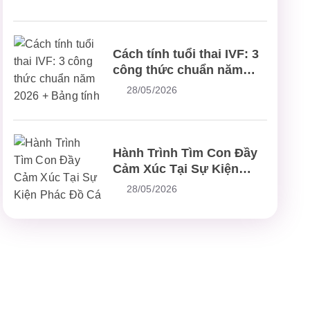
bệnh, chữa bệnh
Cách tính tuổi thai IVF: 3
công thức chuẩn năm
2026 + Bảng tính nhanh
28/05/2026
Hành Trình Tìm Con Đầy
Cảm Xúc Tại Sự Kiện
Phác Đồ Cá Thể Hóa IVF
28/05/2026
5.0 Plus – Chuẩn Mực
Mới Trong Điều Trị Hiếm
Muộn