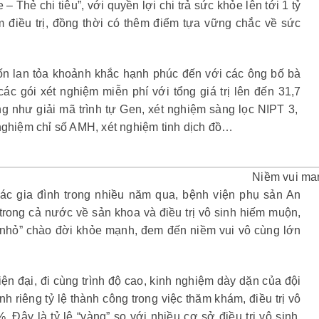
 Thẻ chi tiêu”, với quyền lợi chi trả sức khỏe lên tới 1 tỷ
m điều trị, đồng thời có thêm điểm tựa vững chắc về sức
n lan tỏa khoảnh khắc hạnh phúc đến với các ông bố bà
ác gói xét nghiệm miễn phí với tổng giá trị lên đến 31,7
ng như giải mã trình tự Gen, xét nghiệm sàng lọc NIPT 3,
 nghiệm chỉ số AMH, xét nghiệm tinh dịch đồ…
Niềm vui man
ác gia đình trong nhiều năm qua, bệnh viện phụ sản An
trong cả nước về sản khoa và điều trị vô sinh hiếm muộn,
 nhỏ” chào đời khỏe mạnh, đem đến niềm vui vô cùng lớn
iện đại, đi cùng trình độ cao, kinh nghiệm dày dặn của đội
ính riêng tỷ lệ thành công trong việc thăm khám, điều trị vô
 Đây là tỷ lệ “vàng” so với nhiều cơ sở điều trị vô sinh,