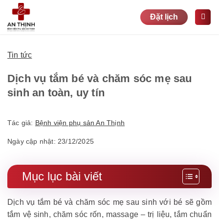
Bỏ
Đặt lịch
qua
nội
dung
Tin tức
Dịch vụ tắm bé và chăm sóc mẹ sau
sinh an toàn, uy tín
Tác giả:
Bệnh viện phụ sản An Thịnh
Ngày cập nhật: 23/12/2025
Mục lục bài viết
Dịch vụ tắm bé và chăm sóc mẹ sau sinh với bé sẽ gồm
tắm vệ sinh, chăm sóc rốn, massage – trị liệu, tắm chuẩn