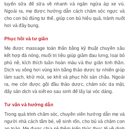
tuyến sữa để sữa về nhanh và ngăn ngừa áp xe vú.
Ngoài ra, mẹ được hướng dẫn cách chăm sóc ngực và
cho con bú đúng tư thế, giúp con bú hiệu quả, tránh nuốt
hơi và đầy bụng.
Phục hồi và tư giãn
Mẹ được massage toàn thân bằng kỹ thuật chuyên sâu
kết hợp đá nóng, muối trị liệu giúp giảm đau lưng, loại bỏ
phù nề, kích thích tuần hoàn máu và thư giãn tinh thần.
Dịch vụ xông hơi vùng kín bằng thảo dược tự nhiên giúp
làm sạch, khử mùi, se khít và phục hồi sàn chậu. Ngoài
ra, mẹ còn được gội đầu thảo dược, chăm sóc da mặt,
đẩy sản dịch và siết eo sau sinh để lấy lại vóc dáng.
Tư vấn và hướng dẫn
Trong quá trình chăm sóc, chuyên viên hướng dẫn mẹ và
người nhà cách tắm bé, vệ sinh rốn, cho bú và chăm con
an toàn. Mẹ được chia sẻ thêm kiến thức thực tế về dinh