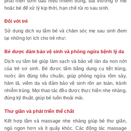
phát hiện sớm dấu hiệu nhiễm trùng, bất thường ở mẹ
hoặc bé để xử lý kịp thời, hạn chế rủi ro sau sinh.
Đối với trẻ
Sử dụng dịch vụ tắm bé và chăm sóc mẹ sau sinh đem
lại những lợi ích cho trẻ như:
Bé được đảm bảo vệ sinh và phòng ngừa bệnh lý da
Dịch vụ tắm bé giúp làm sạch và bảo vệ làn da non nớt
của trẻ sơ sinh. Bé được tắm bằng dụng cụ tiệt trùng,
nước ấm đúng tiêu chuẩn, giúp phòng ngừa rôm sảy,
hăm tã, viêm da và đảm bảo vệ sinh rốn an toàn, tránh
nhiễm trùng. Mọi thao tác đều được thực hiện nhẹ nhàng,
đúng kỹ thuật, giúp bé luôn thoải mái.
Thư giãn và phát triển thể chất
Kết hợp tắm và massage nhẹ nhàng giúp bé thư giãn,
ngủ ngon hơn và ít quấy khóc. Các động tác massage