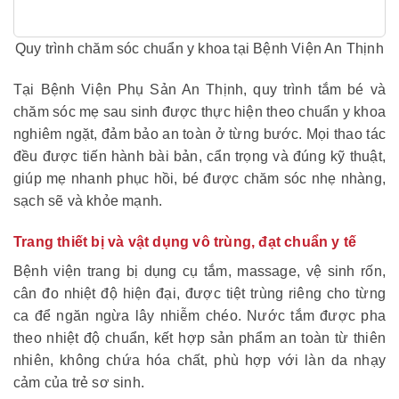
Quy trình chăm sóc chuẩn y khoa tại Bệnh Viện An Thịnh
T
ại Bệnh Viện Phụ Sản An Thịnh, quy trình tắm bé và
chăm sóc mẹ sau sinh được thực hiện theo chuẩn y khoa
nghiêm ngặt, đảm bảo an toàn ở từng bước. Mọi thao tác
đều được tiến hành bài bản, cẩn trọng và đúng kỹ thuật,
giúp mẹ nhanh phục hồi, bé được chăm sóc nhẹ nhàng,
sạch sẽ và khỏe mạnh.
Trang thiết bị và vật dụng vô trùng, đạt chuẩn y tế
Bệnh viện trang bị dụng cụ tắm, massage, vệ sinh rốn,
cân đo nhiệt độ hiện đại, được tiệt trùng riêng cho từng
ca để ngăn ngừa lây nhiễm chéo. Nước tắm được pha
theo nhiệt độ chuẩn, kết hợp sản phẩm an toàn từ thiên
nhiên, không chứa hóa chất, phù hợp với làn da nhạy
cảm của trẻ sơ sinh.