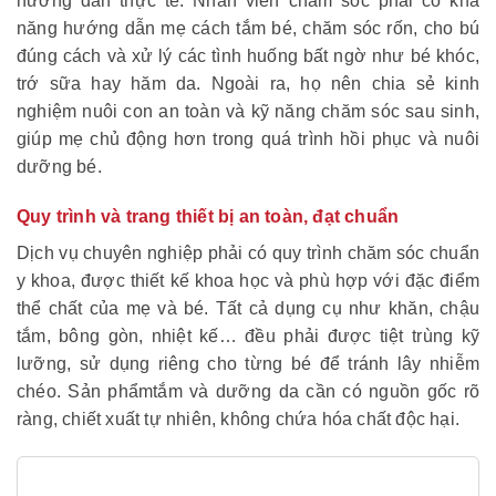
hướng dẫn thực tế. Nhân viên chăm sóc phải có khả
năng hướng dẫn mẹ cách tắm bé, chăm sóc rốn, cho bú
đúng cách và xử lý các tình huống bất ngờ như bé khóc,
trớ sữa hay hăm da. Ngoài ra, họ nên chia sẻ kinh
nghiệm nuôi con an toàn và kỹ năng chăm sóc sau sinh,
giúp mẹ chủ động hơn trong quá trình hồi phục và nuôi
dưỡng bé.
Quy trình và trang thiết bị an toàn, đạt chuẩn
Dịch vụ chuyên nghiệp phải có quy trình chăm sóc chuẩn
y khoa, được thiết kế khoa học và phù hợp với đặc điểm
thể chất của mẹ và bé. Tất cả dụng cụ như khăn, chậu
tắm, bông gòn, nhiệt kế… đều phải được tiệt trùng kỹ
lưỡng, sử dụng riêng cho từng bé để tránh lây nhiễm
chéo. Sản phẩm
tắm và dưỡng da cần có nguồn gốc rõ
ràng, chiết xuất tự nhiên, không chứa hóa chất độc hại.