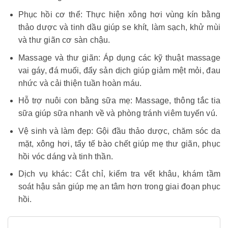
Phục hồi cơ thể: Thực hiện xông hơi vùng kín bằng
thảo dược và tinh dầu giúp se khít, làm sạch, khử mùi
và thư giãn cơ sàn chậu.
Massage và thư giãn: Áp dụng các kỹ thuật massage
vai gáy, đá muối, đẩy sản dịch giúp giảm mệt mỏi, đau
nhức và cải thiện tuần hoàn máu.
Hỗ trợ nuôi con bằng sữa mẹ: Massage, thông tắc tia
sữa giúp sữa nhanh về và phòng tránh viêm tuyến vú.
Vệ sinh và làm đẹp: Gội đầu thảo dược, chăm sóc da
mặt, xông hơi, tẩy tế bào chết giúp mẹ thư giãn, phục
hồi vóc dáng và tinh thần.
Dịch vụ khác: Cắt chỉ, kiểm tra vết khâu, khám tầm
soát hậu sản giúp mẹ an tâm hơn trong giai đoạn phục
hồi.