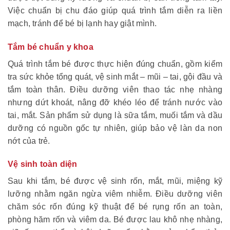
Việc chuẩn bị chu đáo giúp quá trình tắm diễn ra liền
mạch, tránh để bé bị lạnh hay giật mình.
Tắm bé chuẩn y khoa
Quá trình tắm bé được thực hiện đúng chuẩn, gồm kiểm
tra sức khỏe tổng quát, vệ sinh mắt – mũi – tai, gội đầu và
tắm toàn thân. Điều dưỡng viên thao tác nhẹ nhàng
nhưng dứt khoát, nâng đỡ khéo léo để tránh nước vào
tai, mắt. Sản phẩm sử dụng là sữa tắm, muối tắm và dầu
dưỡng có nguồn gốc tự nhiên, giúp bảo vệ làn da non
nớt của trẻ.
Vệ sinh toàn diện
Sau khi tắm, bé được vệ sinh rốn, mắt, mũi, miệng kỹ
lưỡng nhằm ngăn ngừa viêm nhiễm. Điều dưỡng viên
chăm sóc rốn đúng kỹ thuật để bé rụng rốn an toàn,
phòng hăm rốn và viêm da. Bé được lau khô nhẹ nhàng,