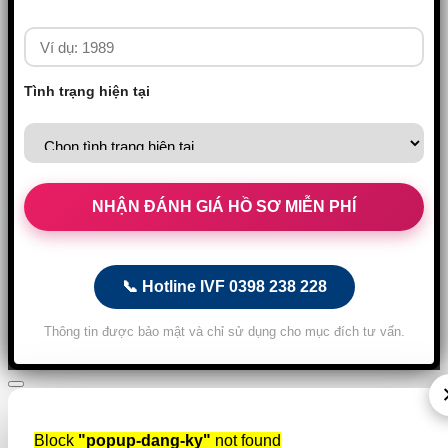
Tình trạng hiện tại
📞 Hotline IVF 0398 238 228
Thông tin được bảo mật và chỉ sử dụng cho mục đích tư vấn.
Block
"popup-dang-ky"
not found