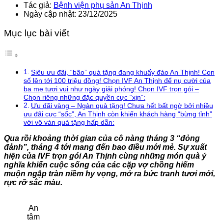
Tác giả:
Bệnh viện phụ sản An Thịnh
Ngày cập nhật: 23/12/2025
Mục lục bài viết
Siêu ưu đãi, “bão” quà tặng đang khuấy đảo An Thịnh! Con
số lên tới 100 triệu đồng! Chọn IVF An Thịnh để nụ cười của
ba mẹ tươi vui như ngày giải phóng! Chọn IVF trọn gói –
Chọn riêng những đặc quyền cực “xịn”:
Ưu đãi vàng – Ngàn quà tặng! Chưa hết bất ngờ bởi nhiều
ưu đãi cực “sốc”, An Thịnh còn khiến khách hàng “bừng tỉnh”
với vô vàn quà tặng hấp dẫn:
Qua rồi khoảng thời gian của cô nàng tháng 3 “đỏng
đảnh”, tháng 4 tới mang đến bao điều mới mẻ. Sự xuất
hiện của IVF trọn gói An Thịnh cùng những món quà ý
nghĩa khiến cuộc sống của các cặp vợ chồng hiếm
muộn ngập tràn niềm hy vọng, mở ra bức tranh tươi mới,
rực rỡ sắc màu.
An
tâm