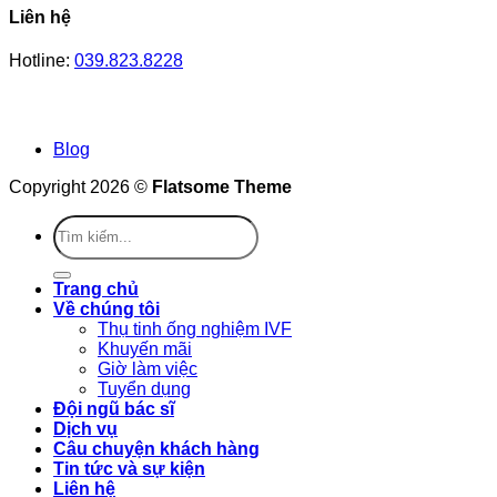
Liên hệ
Hotline:
039.823.8228
Blog
Copyright 2026 ©
Flatsome Theme
Trang chủ
Về chúng tôi
Thụ tinh ống nghiệm IVF
Khuyến mãi
Giờ làm việc
Tuyển dụng
Đội ngũ bác sĩ
Dịch vụ
Câu chuyện khách hàng
Tin tức và sự kiện
Liên hệ