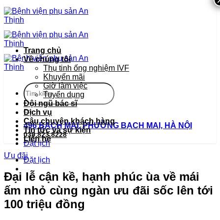
Bỏ
qua
nội
dung
Trang chủ
Về chúng tôi
Thụ tinh ống nghiệm IVF
Khuyến mãi
Giờ làm việc
Tuyển dụng
Đội ngũ bác sĩ
Dịch vụ
Câu chuyện khách hàng
496 BẠCH MAI, PHƯỜNG BẠCH MAI, HÀ NỘI
Tin tức và sự kiện
039.823.8228
Liên hệ
Đặt lịch
Ưu đãi
Đặt lịch
Đại lễ cận kề, hạnh phúc ùa về mái
ấm nhỏ cùng ngàn ưu đãi sốc lên tới
100 triệu đồng