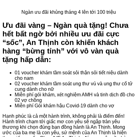
Ngàn ưu đãi khủng tháng 4 lên tới 100 triệu
Ưu đãi vàng – Ngàn quà tặng! Chưa
hết bất ngờ bởi nhiều ưu đãi cực
“sốc”, An Thịnh còn khiến khách
hàng “bừng tỉnh” với vô vàn quà
tặng hấp dẫn:
01 voucher khám tầm soát sỏi thận sỏi tiết niệu dành
cho nam
02 voucher khám tầm soát ung thư vú và ung thư cổ tử
cung dành cho nữ
Miễn phí gói khám, xét nghiệm AMH và tinh dịch đồ cho
02 vợ chồng
Miễn phí Gói khám hậu Covid-19 dành cho vợ
Hạnh phúc là cả một hành trình, không phải là điểm đến!
Hành trình chạm tới giấc mơ con yêu sẽ ngập tràn yêu
thương khi chọn đúng bạn đồng hành là An Thịnh. Mong
ước của ba mẹ là con yêu, sứ mệnh của An Thịnh là hiện