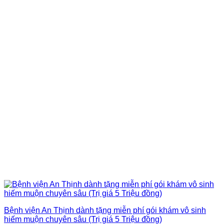
Bệnh viện An Thịnh dành tặng miễn phí gói khám vô sinh
hiếm muộn chuyên sâu (Trị giá 5 Triệu đồng)