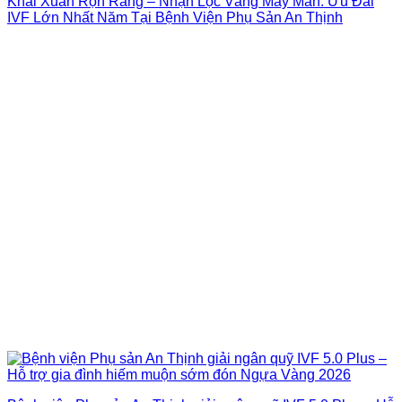
Khai Xuân Rộn Ràng – Nhận Lộc Vàng May Mắn: Ưu Đãi
IVF Lớn Nhất Năm Tại Bệnh Viện Phụ Sản An Thịnh