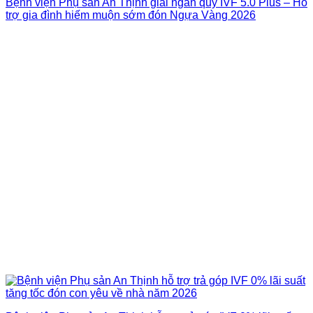
Bệnh viện Phụ sản An Thịnh giải ngân quỹ IVF 5.0 Plus – Hỗ
trợ gia đình hiếm muộn sớm đón Ngựa Vàng 2026