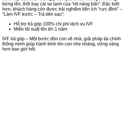
bừng lên, thổi bay cái se lạnh của “rét nàng bân”. Đặc biệt
hơn, khách hàng còn được trải nghiệm tiện ích “cực đỉnh” –
“Làm IVF trước – Trả tiền sau”:
Hỗ trợ trả góp 100% chi phí dịch vụ IVF
Miễn lãi suất lên tới 1 năm
IVF trả góp – Một bước đón con về nhà, giải pháp tài chính
thông minh giúp hành trình tìm con nhẹ nhàng, vững vàng
hơn bao giờ hết.