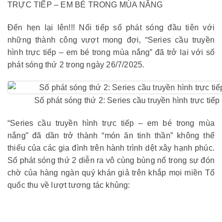
TRỰC TIẾP – EM BÉ TRONG MÙA NẮNG
Đến hẹn lại lên!!! Nối tiếp số phát sóng đầu tiên với
những thành công vượt mong đợi, “Series cầu truyền
hình trực tiếp – em bé trong mùa nắng” đã trở lại với số
phát sóng thứ 2 trong ngày 26/7/2025.
Số phát sóng thứ 2: Series cầu truyền hình trực ti
“Series cầu truyền hình trực tiếp – em bé trong mùa
nắng” đã dần trở thành “món ăn tinh thần” không thể
thiếu của các gia đình trên hành trình dệt xây hạnh phúc.
Số phát sóng thứ 2 diễn ra vô cùng bùng nổ trong sự đón
chờ của hàng ngàn quý khán giả trên khắp mọi miền Tổ
quốc thu về lượt tương tác khủng:
https://visitsoonvalley.com/photos/uchalilake/