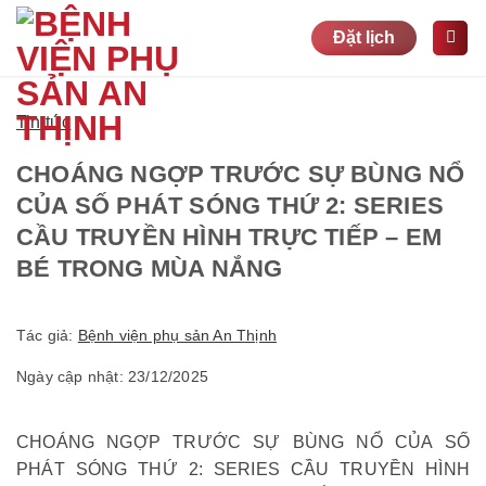
Bỏ
Đặt lịch
qua
nội
dung
Tin tức
CHOÁNG NGỢP TRƯỚC SỰ BÙNG NỔ
CỦA SỐ PHÁT SÓNG THỨ 2: SERIES
CẦU TRUYỀN HÌNH TRỰC TIẾP – EM
BÉ TRONG MÙA NẮNG
Tác giả:
Bệnh viện phụ sản An Thịnh
Ngày cập nhật: 23/12/2025
CHOÁNG NGỢP TRƯỚC SỰ BÙNG NỔ CỦA SỐ
PHÁT SÓNG THỨ 2: SERIES CẦU TRUYỀN HÌNH