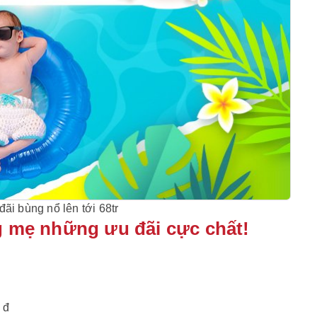
ãi bùng nổ lên tới 68tr
ng mẹ những ưu đãi cực chất!
 đ