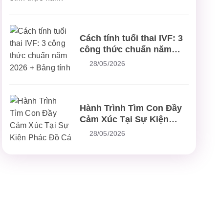
bệnh, chữa bệnh
Cách tính tuổi thai IVF: 3
công thức chuẩn năm
2026 + Bảng tính nhanh
28/05/2026
Hành Trình Tìm Con Đầy
Cảm Xúc Tại Sự Kiện
Phác Đồ Cá Thể Hóa IVF
28/05/2026
5.0 Plus – Chuẩn Mực
Mới Trong Điều Trị Hiếm
Muộn