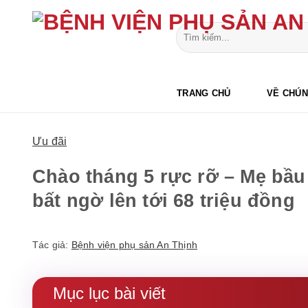
Bỏ
qua
nội
dung
TRANG CHỦ
VỀ CHÚN
Ưu đãi
Chào tháng 5 rực rỡ – Mẹ bầu 
bất ngờ lên tới 68 triệu đồng
Tác giả:
Bệnh viện phụ sản An Thịnh
Mục lục bài viết