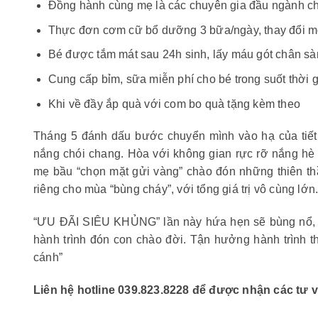
Đồng hành cùng mẹ là các chuyên gia đầu ngành ch
Thực đơn cơm cữ bổ dưỡng 3 bữa/ngày, thay đổi m
Bé được tắm mát sau 24h sinh, lấy máu gót chân sà
Cung cấp bỉm, sữa miễn phí cho bé trong suốt thời g
Khi về đầy ắp quà với com bo quà tặng kèm theo
Tháng 5 đánh dấu bước chuyển mình vào hạ của tiết 
nắng chói chang. Hòa với không gian rực rỡ nắng hè 
mẹ bầu “chọn mặt gửi vàng” chào đón những thiên th
riêng cho mùa “bùng cháy”, với tổng giá trị vô cùng lớn
“ƯU ĐÃI SIÊU KHỦNG” lần này hứa hẹn sẽ bùng nổ, gi
hành trình đón con chào đời. Tận hưởng hành trình th
cánh”
Liên hệ hotline 039.823.8228 để được nhận các tư 