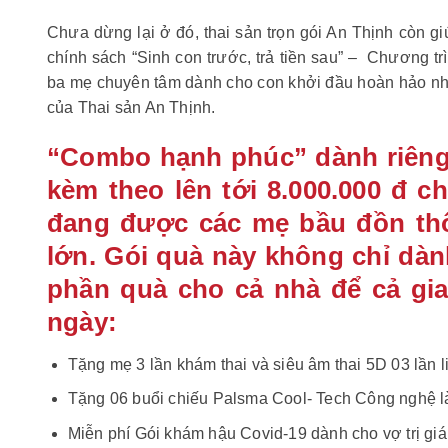
Chưa dừng lại ở đó, thai sản trọn gói An Thịnh còn g
chính sách “Sinh con trước, trả tiền sau” – Chương trì
ba mẹ chuyên tâm dành cho con khởi đầu hoàn hảo nhấ
của Thai sản An Thịnh.
“Combo hạnh phúc” dành riêng 
kèm theo lên tới 8.000.000 đ c
đang được các mẹ bầu đồn thổ
lớn. Gói quà này không chỉ dà
phần quà cho cả nhà để cả gi
ngày:
Tặng mẹ 3 lần khám thai và siêu âm thai 5D 03 lần li
Tặng 06 buổi chiếu Palsma Cool- Tech Công nghệ là
Miễn phí Gói khám hậu Covid-19 dành cho vợ trị giá