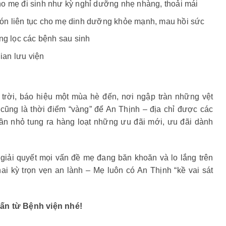
o mẹ đi sinh như kỳ nghỉ dưỡng nhẹ nhàng, thoải mái
ón liên tục cho mẹ dinh dưỡng khỏe mạnh, mau hồi sức
ng lọc các bệnh sau sinh
ian lưu viện
trời, báo hiệu một mùa hè đến, nơi ngập tràn những vệt
cũng là thời điểm “vàng” để An Thịnh – địa chỉ được các
ần nhỏ tung ra hàng loạt những ưu đãi mới, ưu đãi dành
.
ải quyết mọi vấn đề mẹ đang băn khoăn và lo lắng trên
ai kỳ trọn vẹn an lành – Mẹ luôn có An Thịnh “kề vai sát
vấn từ Bệnh viện nhé!