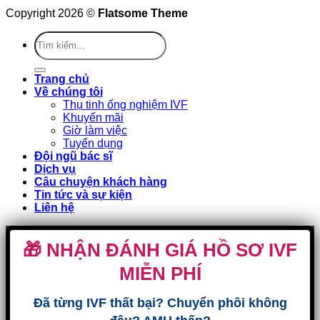
Copyright 2026 ©
Flatsome Theme
Trang chủ
Về chúng tôi
Thụ tinh ống nghiệm IVF
Khuyến mãi
Giờ làm việc
Tuyển dụng
Đội ngũ bác sĩ
Dịch vụ
Câu chuyện khách hàng
Tin tức và sự kiện
Liên hệ
🎁 NHẬN ĐÁNH GIÁ HỒ SƠ IVF
MIỄN PHÍ
Đã từng IVF thất bại? Chuyển phôi không