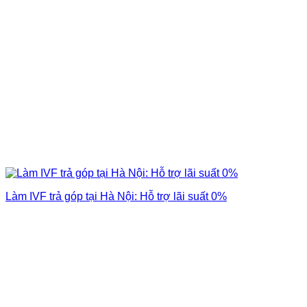
Làm IVF trả góp tại Hà Nội: Hỗ trợ lãi suất 0%