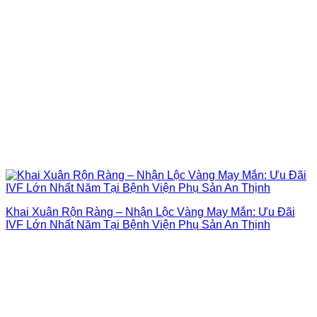
Khai Xuân Rộn Ràng – Nhận Lộc Vàng May Mắn: Ưu Đãi
IVF Lớn Nhất Năm Tại Bệnh Viện Phụ Sản An Thịnh