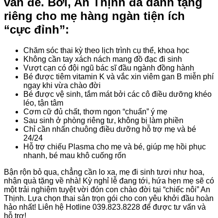
vấn đề. Bởi, An Thịnh đã dành tặng
riêng cho mẹ hàng ngàn tiện ích
“cực đỉnh”:
Chăm sóc thai kỳ theo lịch trình cụ thể, khoa học
Không cần tay xách nách mang đồ đạc đi sinh
Vượt cạn có đội ngũ bác sĩ đầu ngành đồng hành
Bé được tiêm vitamin K và vắc xin viêm gan B miễn phí
ngay khi vừa chào đời
Bé được vệ sinh, tắm mát bởi các cô điều dưỡng khéo
léo, tận tâm
Cơm cữ đủ chất, thơm ngon “chuẩn” ý mẹ
Sau sinh ở phòng riêng tư, không bị làm phiền
Chỉ cần nhấn chuông điều dưỡng hỗ trợ mẹ và bé
24/24
Hỗ trợ chiếu Plasma cho mẹ và bé, giúp mẹ hồi phục
nhanh, bé mau khô cuống rốn
Bận rộn bỏ qua, chẳng cần lo xa, mẹ đi sinh tươi như hoa,
nhận quà tặng về nhà! Kỳ nghỉ lễ đang tới, hứa hẹn mẹ sẽ có
một trải nghiệm tuyệt vời đón con chào đời tại “chiếc nôi” An
Thịnh. Lựa chọn thai sản trọn gói cho con yêu khởi đầu hoàn
hảo nhất! Liên hệ Hotline 039.823.8228 để được tư vấn và
hỗ trợ!