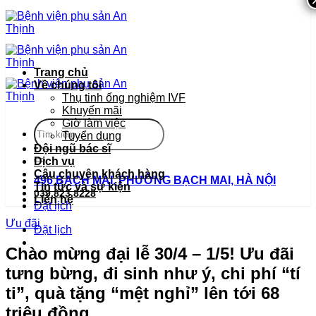
Bỏ
qua
nội
dung
Trang chủ
Về chúng tôi
Thụ tinh ống nghiệm IVF
Khuyến mãi
Giờ làm việc
Tuyển dụng
Đội ngũ bác sĩ
Dịch vụ
Câu chuyện khách hàng
496 BẠCH MAI, PHƯỜNG BẠCH MAI, HÀ NỘI
Tin tức và sự kiện
039.823.8228
Liên hệ
Đặt lịch
Ưu đãi
Đặt lịch
Chào mừng đại lễ 30/4 – 1/5! Ưu đãi
tưng bừng, đi sinh như ý, chi phí “tí
ti”, quà tặng “mệt nghỉ” lên tới 68
triệu đồng