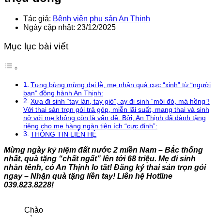
Tác giả:
Bệnh viện phụ sản An Thịnh
Ngày cập nhật: 23/12/2025
Mục lục bài viết
Tưng bừng mừng đại lễ, mẹ nhận quà cực “xinh” từ “người
bạn” đồng hành An Thịnh:
Xưa đi sinh “tay làn, tay giỏ”, ay đi sinh “môi đỏ, má hồng”!
Với thai sản trọn gói trả góp, miễn lãi suất, mang thai và sinh
nở với mẹ không còn là vấn đề. Bởi, An Thịnh đã dành tặng
riêng cho mẹ hàng ngàn tiện ích “cực đỉnh”:
THÔNG TIN LIÊN HỆ
Mừng ngày kỷ niệm đất nước 2 miền Nam – Bắc thống
nhất, quà tặng “chất ngất” lên tới 68 triệu. Mẹ đi sinh
nhàn tênh, có An Thịnh lo tất! Đăng ký thai sản trọn gói
ngay – Nhận quà tặng liền tay! Liên hệ Hotline
039.823.8228!
Chào