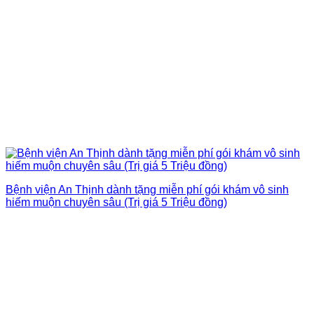
Bệnh viện An Thịnh dành tặng miễn phí gói khám vô sinh
hiếm muộn chuyên sâu (Trị giá 5 Triệu đồng)