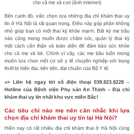
cho cả mẹ và con (ảnh internet)
Bên cạnh đó, việc chọn lựa những địa chỉ khám thai uy
tín ở Hà Nội là rất quan trọng. Điều này góp phần không
nhỏ giúp bạn có một thai kỳ khỏe mạnh. Bất kỳ mẹ bầu
nào cũng mong muốn được chăm sóc, quản lý thai kỳ
một cách cẩn thận và toàn diện để đảm bảo sức khỏe
cho cả mẹ và bé. Chính vì vậy, các mẹ bầu luôn mong
muốn lựa chọn một cơ sở y tế chuyên nghiệp với trang
thiết bị hiện đại, tiên tiến, đạt chuẩn của Bộ Y tế.
=> Liên hệ ngay tới số điện thoại 039.823.8228 –
Hotline của Bệnh viện Phụ sản An Thịnh – Địa chỉ
khám thai uy tín nhất khu vực miền Bắc!
Các tiêu chí nào mẹ nên cân nhắc khi lựa
chọn địa chỉ khám thai uy tín tại Hà Nội?
Hiện nay có rất nhiều địa chỉ khám thai ở Hà Nội cũng