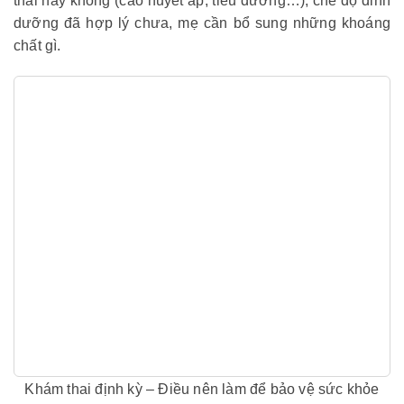
thai hay không (cao huyết áp, tiểu đường…), chế độ dinh
dưỡng đã hợp lý chưa, mẹ cần bổ sung những khoáng
chất gì.
Khám thai định kỳ – Điều nên làm để bảo vệ sức khỏe