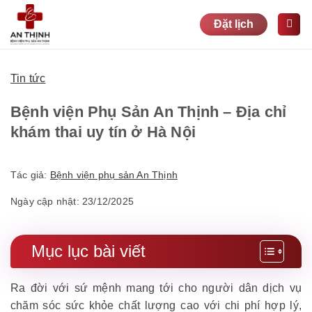
Bỏ
Đặt lịch
qua
nội
dung
Tin tức
Bệnh viện Phụ Sản An Thịnh – Địa chỉ
khám thai uy tín ở Hà Nội
Tác giả:
Bệnh viện phụ sản An Thịnh
Ngày cập nhật: 23/12/2025
Mục lục bài viết
Ra đời với sứ mệnh mang tới cho người dân dịch vụ
chăm sóc sức khỏe chất lượng cao với chi phí hợp lý,