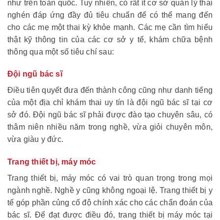
như trên toàn quốc. Tuy nhiên, có rất ít cơ sở quản lý thai
nghén đáp ứng đầy đủ tiêu chuẩn để có thể mang đến
cho các mẹ một thai kỳ khỏe mạnh. Các mẹ cần tìm hiểu
thật kỹ thông tin của các cơ sở y tế, khám chữa bệnh
thông qua một số tiêu chí sau:
Đội ngũ bác sĩ
Điều tiên quyết đưa đến thành công cũng như danh tiếng
của một địa chỉ khám thai uy tín là đội ngũ bác sĩ tại cơ
sở đó. Đội ngũ bác sĩ phải được đào tạo chuyên sâu, có
thâm niên nhiều năm trong nghề, vừa giỏi chuyên môn,
vừa giàu y đức.
Trang thiết bị, máy móc
Trang thiết bị, máy móc có vai trò quan trọng trong mọi
ngành nghề. Nghề y cũng không ngoại lệ. Trang thiết bị y
tế góp phần củng cố độ chính xác cho các chẩn đoán của
bác sĩ. Để đạt được điều đó, trang thiết bị máy móc tại