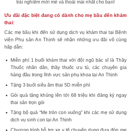
trải nghiệm mới mẻ và thoải mái nhất cho bạn!
Ưu đãi đặc biệt đang có dành cho mẹ bầu đến khám
thai:
Các mẹ bầu khi đến sử dụng dịch vụ khám thai tại Bệnh
viện Phụ sản An Thịnh sẽ nhận những ưu đãi vô cùng
hấp dẫn:
Miễn phí 1 buổi khám thai với đội ngũ bác sĩ là Thầy
Thuốc nhân dân, thầy thuốc ưu tú, các chuyên gia
hàng đầu trong lĩnh vực sản phụ khoa tại An Thịnh
Tặng 3 buổi siêu âm thai 5D miễn phí
Gói quà tặng khủng lên tới 68 triệu khi đăng ký ngay
thai sản trọn gói
Tặng bộ quà “Mẹ tròn con vuông” khi các mẹ sử dụng
dịch vụ sinh con tại An Thịnh
Chương trình hỗ trợ xe y tế chuyên dụng đưa đón mẹ