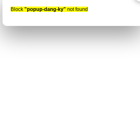
Block
"popup-dang-ky"
not found