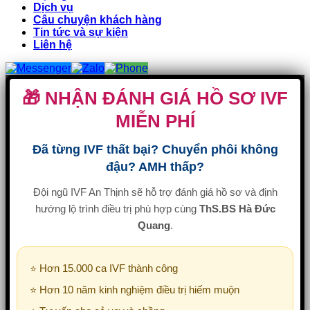
Dịch vụ
Câu chuyện khách hàng
Tin tức và sự kiện
Liên hệ
🎁 NHẬN ĐÁNH GIÁ HỒ SƠ IVF
MIỄN PHÍ
Đã từng IVF thất bại? Chuyển phôi không
đậu? AMH thấp?
Đội ngũ IVF An Thịnh sẽ hỗ trợ đánh giá hồ sơ và định
hướng lộ trình điều trị phù hợp cùng
ThS.BS Hà Đức
Quang
.
⭐ Hơn 15.000 ca IVF thành công
⭐ Hơn 10 năm kinh nghiệm điều trị hiếm muộn