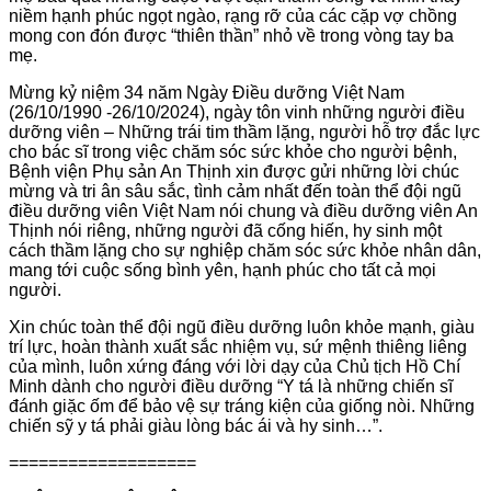
niềm hạnh phúc ngọt ngào, rạng rỡ của các cặp vợ chồng
mong con đón được “thiên thần” nhỏ về trong vòng tay ba
mẹ.
Mừng kỷ niệm 34 năm Ngày Điều dưỡng Việt Nam
(26/10/1990 -26/10/2024), ngày tôn vinh những người điều
dưỡng viên – Những trái tim thầm lặng, người hỗ trợ đắc lực
cho bác sĩ trong việc chăm sóc sức khỏe cho người bệnh,
Bệnh viện Phụ sản An Thịnh xin được gửi những lời chúc
mừng và tri ân sâu sắc, tình cảm nhất đến toàn thể đội ngũ
điều dưỡng viên Việt Nam nói chung và điều dưỡng viên An
Thịnh nói riêng, những người đã cống hiến, hy sinh một
cách thầm lặng cho sự nghiệp chăm sóc sức khỏe nhân dân,
mang tới cuộc sống bình yên, hạnh phúc cho tất cả mọi
người.
Xin chúc toàn thể đội ngũ điều dưỡng luôn khỏe mạnh, giàu
trí lực, hoàn thành xuất sắc nhiệm vụ, sứ mệnh thiêng liêng
của mình, luôn xứng đáng với lời dạy của Chủ tịch Hồ Chí
Minh dành cho người điều dưỡng “Y tá là những chiến sĩ
đánh giặc ốm để bảo vệ sự tráng kiện của giống nòi. Những
chiến sỹ y tá phải giàu lòng bác ái và hy sinh…”.
===================