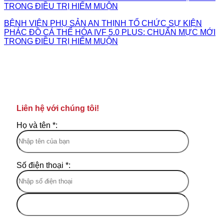
BỆNH VIỆN PHỤ SẢN AN THỊNH TỔ CHỨC SỰ KIỆN
PHÁC ĐỒ CÁ THỂ HÓA IVF 5.0 PLUS: CHUẨN MỰC MỚI
TRONG ĐIỀU TRỊ HIẾM MUỘN
Liên hệ với chúng tôi!
Họ và tên *:
Số điện thoại *: