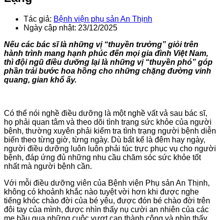
Tác giả:
Bệnh viện phụ sản An Thịnh
Ngày cập nhật: 23/12/2025
Nếu các bác sĩ là những vị “thuyền trưởng” giỏi trên
hành trình mang hạnh phúc đến mọi gia đình Việt Nam,
thì đội ngũ điều dưỡng lại là những vị “thuyền phó” góp
phần trải bước hoa hồng cho những chặng đường vinh
quang, gian khổ ấy.
Có thể nói nghề điều dưỡng là một nghề vất vả sau bác sĩ,
họ phải quan tâm và theo dõi tình trạng sức khỏe của người
bệnh, thường xuyên phải kiểm tra tình trạng người bệnh diễn
biến theo từng giờ, từng ngày. Dù bất kể là đêm hay ngày,
người điều dưỡng luôn luôn phải túc trực phục vụ cho người
bệnh, đáp ứng đủ những nhu cầu chăm sóc sức khỏe tốt
nhất mà người bệnh cần.
Với mỗi điều dưỡng viên của Bệnh viện Phụ sản An Thịnh,
không có khoảnh khắc nào tuyệt vời hơn khi được nghe
tiếng khóc chào đời của bé yêu, được đón bé chào đời trên
đôi tay của mình, được nhìn thấy nụ cười an nhiên của các
mẹ bầu qua những cuộc vượt cạn thành công và nhìn thấy