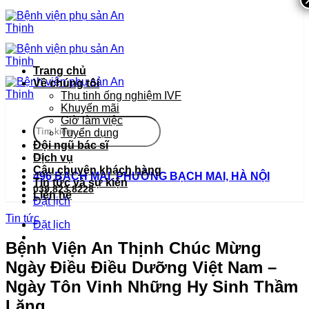
Bỏ
qua
nội
dung
Trang chủ
Về chúng tôi
Thụ tinh ống nghiệm IVF
Khuyến mãi
Giờ làm việc
Tuyển dụng
Đội ngũ bác sĩ
Dịch vụ
Câu chuyện khách hàng
496 BẠCH MAI, PHƯỜNG BẠCH MAI, HÀ NỘI
Tin tức và sự kiện
039.823.8228
Liên hệ
Đặt lịch
Tin tức
Đặt lịch
Bệnh Viện An Thịnh Chúc Mừng
Ngày Điều Điều Dưỡng Việt Nam –
Ngày Tôn Vinh Những Hy Sinh Thầm
Lặng