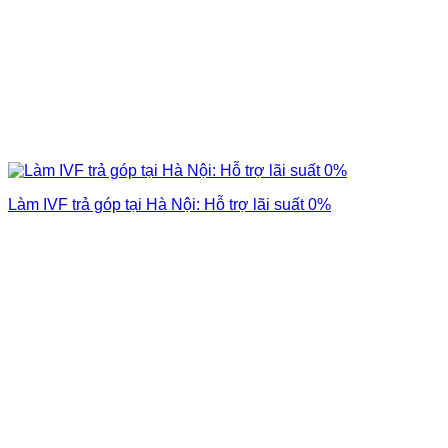
Làm IVF trả góp tại Hà Nội: Hỗ trợ lãi suất 0%