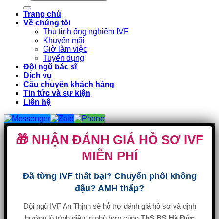
Trang chủ
Về chúng tôi
Thụ tinh ống nghiệm IVF
Khuyến mãi
Giờ làm việc
Tuyển dụng
Đội ngũ bác sĩ
Dịch vụ
Câu chuyện khách hàng
Tin tức và sự kiện
Liên hệ
🎁 NHẬN ĐÁNH GIÁ HỒ SƠ IVF
MIỄN PHÍ
Đã từng IVF thất bại? Chuyển phôi không
đậu? AMH thấp?
Đội ngũ IVF An Thịnh sẽ hỗ trợ đánh giá hồ sơ và định
hướng lộ trình điều trị phù hợp cùng
ThS.BS Hà Đức