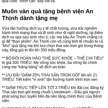
qua cuộc “vượt cạn” đầy vất vả.
Muôn vàn quà tặng bệnh viện An
Thịnh dành tặng mẹ
Vừa tận hưởng dịch vụ y tế chất lượng, vừa trải nghiệm
hành trình mang thai và đi sinh như đi nghỉ dưỡng, lại thêm
dịch vụ spa sau sinh như ý, các mẹ bầu An Thịnh chẳng có
gì để “than phiền”. An Thịnh còn vô cùng tinh tế chuẩn bị cả
“kho” quà tặng mẹ khi lựa chọn thai sản trọn gói trong tháng
này, tổng giá trị lên tới 350 triệu đồng:
** BỘ ĐÔI HOÀN HẢO “THẺ SỨC KHỎE – THẺ CHI TIÊU”
trị giá 300 TRIỆU: Mẹ vững sức khỏe, ba vững tài chính
cùng mẹ “băng băng” về đích an toàn
** ƯU ĐÃI “GIẢM 25% THAI SẢN TRỌN GÓI” lên tới 21
TRIỆU: Tiết kiệm “ví xinh” tận hưởng hành trình trọn vẹn
** GIẢM TRỰC TIẾP LÊN TỚI 3 TRIỆU khi đặt cọc đăng ký
Thai sản trọn gói trong chuỗi Livestream – Đấu giá ngược
phát sóng trực tuyến trên đa nền tảng chính thức của Bệnh
viện