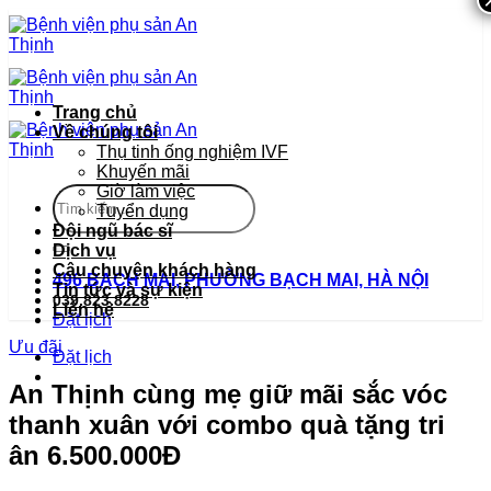
Bỏ
qua
nội
dung
Trang chủ
Về chúng tôi
Thụ tinh ống nghiệm IVF
Khuyến mãi
Giờ làm việc
Tuyển dụng
Đội ngũ bác sĩ
Dịch vụ
Câu chuyện khách hàng
496 BẠCH MAI, PHƯỜNG BẠCH MAI, HÀ NỘI
Tin tức và sự kiện
039.823.8228
Liên hệ
Đặt lịch
Ưu đãi
Đặt lịch
An Thịnh cùng mẹ giữ mãi sắc vóc
thanh xuân với combo quà tặng tri
ân 6.500.000Đ