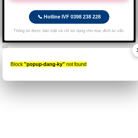
📞 Hotline IVF 0398 238 228
Thông tin được bảo mật và chỉ sử dụng cho mục đích tư vấn.
Block
"popup-dang-ky"
not found