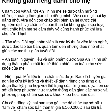
Không gian riêng dành cho mẹ
Chăm con vất vả, tới An Thịnh mẹ sẽ được tận hưởng
những khoảng thời gian cho riêng mình. Vừa có một thai kỳ
đáng nhớ, vừa đón con chào đời bình an lại được trải
nghiệm dịch vụ chăm sóc bản thân tại không gian spa tuyệt
vời, chắc hẳn mẹ sẽ cảm thấy vô cùng hạnh phúc khi lựa
chọn An Thịnh:
– Tận tâm: Đội ngũ nhân viên là các kỹ thuật viên lành nghề,
được đào tạo bài bản, quan tâm đến những điều nhỏ nhất,
giúp các mẹ thư giãn tuyệt đối.
– An toàn: Nguyên liệu và sản phẩm được Spa An Thịnh sử
dụng thành phần chắt lọc từ thiên nhiên, an toàn cho sức
khỏe của mẹ.
– Hiệu quả: Mỗi liệu trình chăm sóc được Bác sĩ chuyên gia
nghiên cứu kỹ lưỡng và thiết kế dành riêng cho từng giai
đoạn thai kỳ, phù hợp với thể trạng của từng mẹ, dựa trên cơ
sở kết hợp phương thức truyền thống dân gian các nước và
phương pháp chăm sóc sức khỏe khoa học hiện đại.
Chỉ cần đăng ký thai sản trọn gói, mẹ đã chắc tay sở hữu
“tấm vé” chăm sóc bản thân trị giá 6.500.000Đ sau khi trải