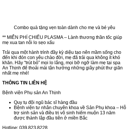
Combo quà tặng vẹn toàn dành cho mẹ và bé yêu
** MIỄN PHÍ CHIẾU PLASMA – Lành thương thần tốc giúp
mẹ xua tan nỗi lo sẹo xấu
Trải qua một hành trình đầy kỳ diệu tạo nên mầm sống cho
đến khi đón con yêu chào đời, mẹ đã trải qua không ít khó
khăn. Hãy “trút bỏ” mọi lo lắng, mọi bỡ ngỡ làm mẹ tại spa
An Thịnh để thoải mái tận hưởng những giây phút thư giãn
nhất mẹ nhé!
THÔNG TIN LIÊN HỆ
Bệnh viện Phụ sản An Thịnh
Quy tụ đội ngũ bác sĩ hàng đầu
Bệnh viện tư nhân chuyên khoa về Sản Phụ khoa – Hỗ
trợ sinh sản và điều trị vô sinh hiếm muộn 13 năm
được thành lập đầu tiên ở miền Bắc
Hotline: 039.823.8228