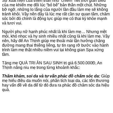
Sự xuất hiện của thiên thần nhỏ “chiếm” hết thời gian biểu
của mẹ khiến mẹ đôi lúc “bỏ bê” bản thân một chút. Những
bỡ ngỡ, những lo lắng của người lần đầu làm mẹ sẽ không
tránh khỏi. Vậy nên đây là lúc mẹ rất cần sự quan tâm, chăm
sóc bởi đó chính là động lực giúp mẹ có thai kỳ khỏe mạnh
và tươi vui.
Người phụ nữ hạnh phúc nhất là khi làm mẹ… Nhưng mệt
mỏi, khó nhọc và hy sinh nhiều nhất cũng là khi làm mẹ. Vậy
nên, hãy để An Thịnh giúp mẹ thoải mái tận hưởng chặng
đường mang thai thiêng liêng, tự tin rạng rỡ bước vào hành
trình làm mẹ thật nhiều niềm vui tại không gian Spa xứng
tầm.
Tặng mẹ QUÀ TRI ÂN SAU SINH trị giá 6.500.000Đ, An
Thịnh nâng niu mẹ trong từng khoảnh khắc:
Thăm khám, soi da và tư vấn phác đồ chăm sóc da:
Giúp
mẹ hiểu điều da muốn nói, phân tích loại da, các tổn thương
hay vấn đề về da để từ đó đưa ra phác đồ chăm sóc da hiệu
quả.