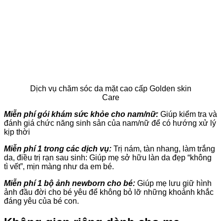
Dịch vụ chăm sóc da mặt cao cấp Golden skin
Care
Miễn phí gói khám sức khỏe cho nam/nữ:
Giúp kiểm tra và
đánh giá chức năng sinh sản của nam/nữ để có hướng xử lý
kịp thời
Miễn phí 1 trong các dịch vụ:
Trị nám, tàn nhang, làm trắng
da, điều trị rạn sau sinh: Giúp mẹ sở hữu làn da đẹp “không
tì vết”, mịn màng như da em bé.
Miễn phí 1 bộ ảnh newborn cho bé:
Giúp mẹ lưu giữ hình
ảnh đầu đời cho bé yêu để không bỏ lỡ những khoảnh khắc
đáng yêu của bé con.