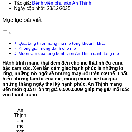
Tác giả:
Bệnh viện phụ sản An Thịnh
Ngày cập nhật: 23/12/2025
Mục lục bài viết
Quà tặng tri ân nâng niu mẹ từng khoảnh khắc
Không gian riêng dành cho mẹ
Muôn vàn quà tặng bệnh viện An Thịnh dành tặng mẹ
Hành trình mang thai đem đến cho mẹ thật nhiều cung
bậc cảm xúc. Xen lẫn cảm giác hạnh phúc là những lo
lắng, những bỡ ngỡ về những thay đổi trên cơ thể. Thấu
hiểu những tâm tư của mẹ, mong muốn mẹ trải qua
những tháng ngày thai kỳ hạnh phúc, An Thịnh mang
đến món quà tri ân trị giá 6.500.000Đ giúp mẹ giữ mãi sắc
vóc thanh xuân.
An
Thịnh
tặng
mẹ
món