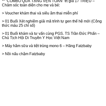
** “COMBO QUÀ TẶNG VẸN TOÀN” trị giá 17 TRIỆU –
Chăm sóc toàn diện cho mẹ và bé:
> Voucher khám thai và siêu âm thai miễn phí
> 01 Buổi Xét nghiệm giải mã trình tự gen thế hệ mới (Công
thức máu 25 chỉ số)
> 01 Buổi khám và tư vấn cùng PGS. TS Trần Đức Phấn –
Chủ Tịch Hội Di Truyền Y Học Việt Nam
> Máy hâm sữa và tiệt trùng mono 6 – Hãng Fatzbaby
> Nồi nấu chậm Fatzbaby