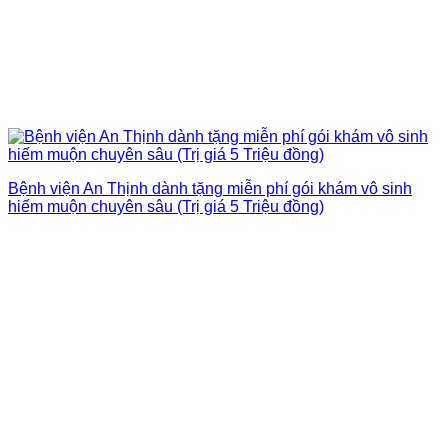
Bệnh viện An Thịnh dành tặng miễn phí gói khám vô sinh
hiếm muộn chuyên sâu (Trị giá 5 Triệu đồng)