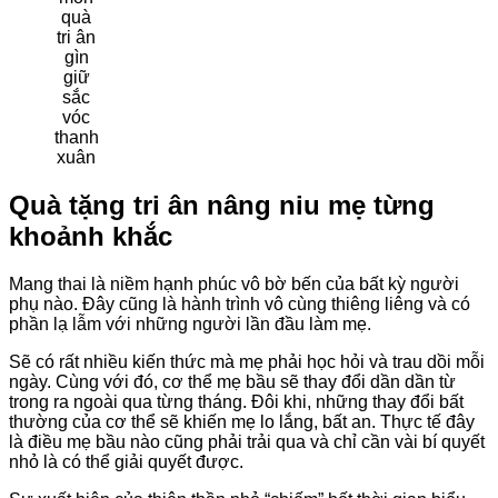
quà
tri ân
gìn
giữ
sắc
vóc
thanh
xuân
Quà tặng tri ân nâng niu mẹ từng
khoảnh khắc
Mang thai là niềm hạnh phúc vô bờ bến của bất kỳ người
phụ nào. Đây cũng là hành trình vô cùng thiêng liêng và có
phần lạ lẫm với những người lần đầu làm mẹ.
Sẽ có rất nhiều kiến thức mà mẹ phải học hỏi và trau dồi mỗi
ngày. Cùng với đó, cơ thể mẹ bầu sẽ thay đổi dần dần từ
trong ra ngoài qua từng tháng. Đôi khi, những thay đổi bất
thường của cơ thể sẽ khiến mẹ lo lắng, bất an. Thực tế đây
là điều mẹ bầu nào cũng phải trải qua và chỉ cần vài bí quyết
nhỏ là có thể giải quyết được.