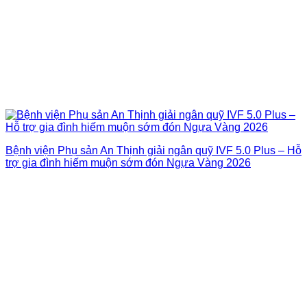
Bệnh viện Phụ sản An Thịnh giải ngân quỹ IVF 5.0 Plus – Hỗ
trợ gia đình hiếm muộn sớm đón Ngựa Vàng 2026