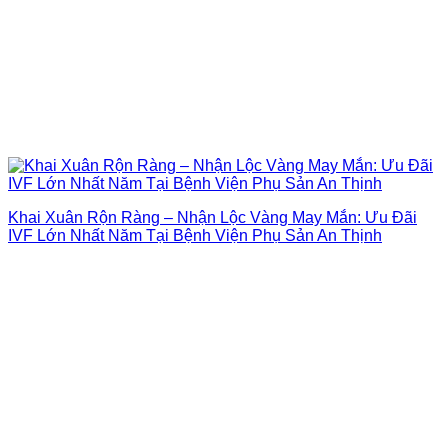
Khai Xuân Rộn Ràng – Nhận Lộc Vàng May Mắn: Ưu Đãi
IVF Lớn Nhất Năm Tại Bệnh Viện Phụ Sản An Thịnh