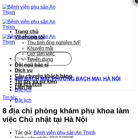
Bỏ
qua
nội
dung
Trang chủ
Về chúng tôi
Thụ tinh ống nghiệm IVF
Khuyến mãi
Giờ làm việc
Tuyển dụng
Đội ngũ bác sĩ
Dịch vụ
Câu chuyện khách hàng
496 BẠCH MAI, PHƯỜNG BẠCH MAI, HÀ NỘI
Tin tức và sự kiện
039.823.8228
Liên hệ
Đặt lịch
Tin tức
Đặt lịch
8 địa chỉ phòng khám phụ khoa làm
việc Chủ nhật tại Hà Nội
Tác giả:
Bệnh viện phụ sản An Thịnh