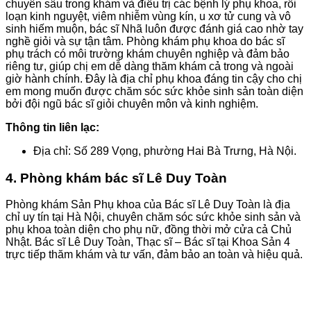
chuyên sâu trong khám và điều trị các bệnh lý phụ khoa, rối
loạn kinh nguyệt, viêm nhiễm vùng kín, u xơ tử cung và vô
sinh hiếm muộn, bác sĩ Nhã luôn được đánh giá cao nhờ tay
nghề giỏi và sự tận tâm. Phòng khám phụ khoa do bác sĩ
phụ trách có môi trường khám chuyên nghiệp và đảm bảo
riêng tư, giúp chị em dễ dàng thăm khám cả trong và ngoài
giờ hành chính. Đây là địa chỉ phụ khoa đáng tin cậy cho chị
em mong muốn được chăm sóc sức khỏe sinh sản toàn diện
bởi đội ngũ bác sĩ giỏi chuyên môn và kinh nghiệm.
Thông tin liên lạc:
Địa chỉ: Số 289 Vọng, phường Hai Bà Trưng, Hà Nội.
4. Phòng khám bác sĩ Lê Duy Toàn
Phòng khám Sản Phụ khoa của Bác sĩ Lê Duy Toàn là địa
chỉ uy tín tại Hà Nội, chuyên chăm sóc sức khỏe sinh sản và
phụ khoa toàn diện cho phụ nữ, đồng thời mở cửa cả Chủ
Nhật. Bác sĩ Lê Duy Toàn, Thạc sĩ – Bác sĩ tại Khoa Sản 4
trực tiếp thăm khám và tư vấn, đảm bảo an toàn và hiệu quả.