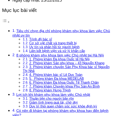
Ngày cập nhật: 23/12/2025
Mục lục bài viết
Tiêu chí chọn địa chỉ phòng khám phụ khoa làm việc Chủ
nhật uy tín
Trình độ bác sĩ
Cơ sở vật chất và trang thiết bị
Uy tín và phản hồi từ người bệnh
Liên kết bệnh viện và xử lý khẩn cấp
8 phòng khám phụ khoa làm việc Chủ nhật tại Hà Nội
1. Phòng khám Đa khoa Quốc tế Hà Nội
2. Phòng khám Sản phụ khoa – 43 Nguyễn Khang
3. Phòng khám chuyên Sản Phụ Khoa bác sĩ Nguyễn
Thị Nhã
4. Phòng khám bác sĩ Lê Duy Toàn
5. Phòng khám Đa khoa MEDELAB
6. Phòng khám Đa khoa Quốc Tế Thanh Chân
7. Phòng khám Chuyên khoa Phụ Sản An Bình
8. Phòng khám Hưng Thịnh
Lợi ích khi khám phụ khoa làm việc Chủ nhật
Thuận tiện cho người bận rộn
Giảm tình trạng quá tải, chờ đợi
Duy trì thói quen chăm sóc sức khỏe định kỳ
Có nên đi khám tại phòng khám phụ khoa hay đến bệnh
viện?