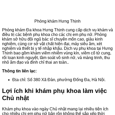
Phòng khám Hưng Thịnh
Phòng khám Đa khoa Hưng Thịnh cung cấp dịch vụ khám và
điều trị các bệnh phụ khoa cho các chị em phụ nữ. Phòng
khám sở hữu đội ngũ bác sĩ chuyên môn cao, giàu kinh
nghiệm, cùng cơ sở vật chất hiện đại, máy siêu âm, xét
nghiệm và thiết bị y tế nhập khẩu. Dịch vụ phụ khoa tại Hưng
Thịnh bao gồm khám viêm nhiễm vùng kín, viêm cổ tử cung,
rối loạn kinh nguyệt, tầm soát vô sinh nữ, vá màng trinh, thu
nhỏ âm đạo và đình chỉ thai an toàn..
Thông tin liên lạc:
Địa chỉ: Số 380 Xã Đàn, phường Đống Đa, Hà Nội.
Lợi ích khi khám phụ khoa làm việc
Chủ nhật
Khám phụ khoa vào ngày Chủ nhật mang lại nhiều tiện ích
cho nhiều chị em phụ nữ bận rộn không thể sắp xếp thời