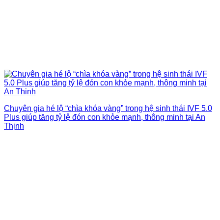
Chuyên gia hé lộ “chìa khóa vàng” trong hệ sinh thái IVF 5.0
Plus giúp tăng tỷ lệ đón con khỏe mạnh, thông minh tại An
Thịnh