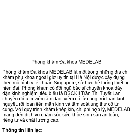
Phòng khám Đa khoa MEDELAB
Phòng khám Đa khoa MEDELAB là một trong những địa chỉ
khám phụ khoa ngoài giờ uy tín tại Hà Nội được xây dựng
theo mô hình y tế chuẩn Singapore, sở hữu hệ thống thiết bị
hiện đại. Phòng khám có đội ngũ bác sĩ chuyên khoa dày
dặn kinh nghiệm, tiêu biểu là BSCKII Trần Thị Tuyết Lan
chuyên điều trị viêm âm đạo, viêm cổ tử cung, rối loạn kinh
nguyệt, rối loạn tiền mãn kinh và tầm soát ung thư cổ tử
cung. Với quy trình khám khép kín, chi phí hợp lý, MEDELAB
mang đến dịch vụ chăm sóc sức khỏe sinh sản an toàn,
riêng tư và chất lượng cao.
Thông tin liên lạc: