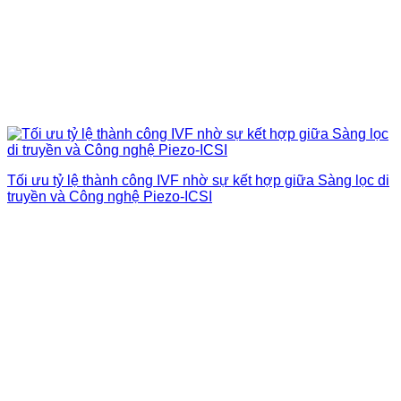
Tối ưu tỷ lệ thành công IVF nhờ sự kết hợp giữa Sàng lọc di
truyền và Công nghệ Piezo-ICSI