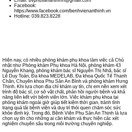
Email: bvphusananthinh@gmail.com
Facebook:
https://www.facebook.com/benhvienanthinh.vn
Hotline: 039.823.8228
Hiện nay, có nhiều phòng khám phụ khoa làm việc cả Chủ
nhật như Phòng khám Phụ khoa Hà Nội, phòng khám 43
Nguyễn Khang, phòng khám bác sĩ Nguyễn Thị Nhã, bác sĩ
Lê Duy Toàn, Đa khoa MEDELAB, Đa khoa Quốc Tế Thanh
Chân, Chuyên khoa Phụ Sản An Bình và phòng khám Hưng
Thịnh. Khi lựa chọn địa chỉ khám uy tín, chị em nên xem xét
trình độ bác sĩ, cơ sở vật chất, phản hồi người bệnh và khả
năng liên kết với bệnh viện lớn. Việc khám phụ khoa tại
phòng khám ngoài giờ giúp tiết kiệm thời gian, tránh tình
trạng quá tải bệnh viện và duy trì thói quen chăm sóc sức
khỏe định kỳ. Trong đó, Bệnh Viện Phụ Sản An Thịnh là lựa
chọn uy tín cho những ai cần khám và thực hiện các xét
nghiệm chuyên sâu trong môi trường chuyên nghiệp.