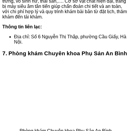
trứng, vô sinh nữ, thai sản,…. Cơ sở vật chất hiện đại, trang
bị máy siêu âm tân tiến giúp chẩn đoán chi tiết và an toàn,
với chi phí hợp lý và quy trình khám bài bản từ đặt lịch, thăm
khám đến tái khám.
Thông tin liên lạc:
Địa chỉ: Số 6 Nguyễn Thị Thập, phường Cầu Giấy, Hà
Nội.
7. Phòng khám Chuyên khoa Phụ Sản An Bình
Phòng khám Chuyên khoa Phụ Sản An Bình