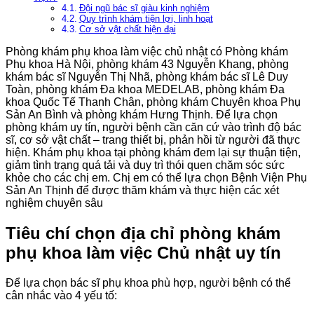
Đội ngũ bác sĩ giàu kinh nghiệm
Quy trình khám tiện lợi, linh hoạt
Cơ sở vật chất hiện đại
Phòng khám phụ khoa làm việc chủ nhật có Phòng khám
Phụ khoa Hà Nội, phòng khám 43 Nguyễn Khang, phòng
khám bác sĩ Nguyễn Thị Nhã, phòng khám bác sĩ Lê Duy
Toàn, phòng khám Đa khoa MEDELAB, phòng khám Đa
khoa Quốc Tế Thanh Chân, phòng khám Chuyên khoa Phụ
Sản An Bình và phòng khám Hưng Thịnh. Để lựa chọn
phòng khám uy tín, người bệnh cần căn cứ vào trình độ bác
sĩ, cơ sở vật chất – trang thiết bị, phản hồi từ người đã thực
hiện. Khám phụ khoa tại phòng khám đem lại sự thuận tiện,
giảm tình trạng quá tải và duy trì thói quen chăm sóc sức
khỏe cho các chị em. Chị em có thể lựa chọn Bệnh Viện Phụ
Sản An Thịnh để được thăm khám và thực hiện các xét
nghiệm chuyên sâu
Tiêu chí chọn địa chỉ phòng khám
phụ khoa làm việc Chủ nhật uy tín
Để lựa chọn bác sĩ phụ khoa phù hợp, người bệnh có thể
cân nhắc vào 4 yếu tố: