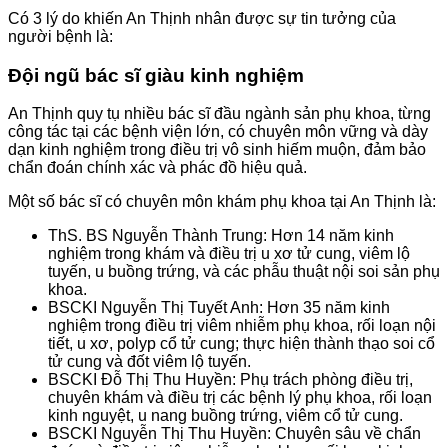
Có 3 lý do khiến An Thịnh nhân được sự tin tưởng của
người bệnh là:
Đội ngũ bác sĩ giàu kinh nghiệm
An Thịnh quy tụ nhiều bác sĩ đầu ngành sản phụ khoa, từng
công tác tại các bệnh viện lớn, có chuyên môn vững và dày
dạn kinh nghiệm trong điều trị vô sinh hiếm muộn, đảm bảo
chẩn đoán chính xác và phác đồ hiệu quả.
Một số bác sĩ có chuyên môn khám phụ khoa tại An Thịnh là:
ThS. BS Nguyễn Thành Trung: Hơn 14 năm kinh
nghiệm trong khám và điều trị u xơ tử cung, viêm lộ
tuyến, u buồng trứng, và các phẫu thuật nội soi sản phụ
khoa.
BSCKI Nguyễn Thị Tuyết Anh: Hơn 35 năm kinh
nghiệm trong điều trị viêm nhiễm phụ khoa, rối loạn nội
tiết, u xơ, polyp cổ tử cung; thực hiện thành thạo soi cổ
tử cung và đốt viêm lộ tuyến.
BSCKI Đỗ Thị Thu Huyền: Phụ trách phòng điều trị,
chuyên khám và điều trị các bệnh lý phụ khoa, rối loạn
kinh nguyệt, u nang buồng trứng, viêm cổ tử cung.
BSCKI Nguyễn Thị Thu Huyền: Chuyên sâu về chẩn